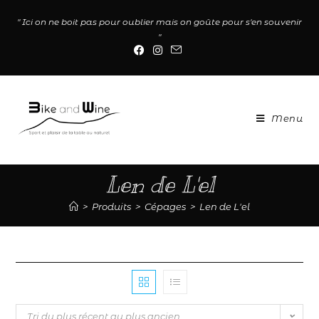
" Ici on ne boit pas pour oublier mais on goûte pour s'en souvenir
"
Menu
Len de L'el
>
Produits
>
Cépages
>
Len de L'el
Tri du plus récent au plus ancien