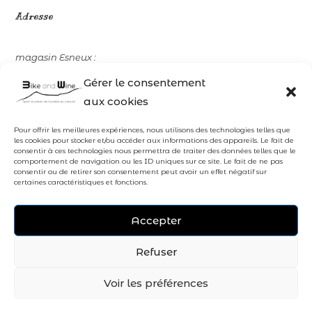
Adresse
magasin Esneux :
Rue de la Station, 11
Gérer le consentement
4130 ESNEUX
aux cookies
Contact
Pour offrir les meilleures expériences, nous utilisons des technologies telles que
les cookies pour stocker et/ou accéder aux informations des appareils. Le fait de
consentir à ces technologies nous permettra de traiter des données telles que le
comportement de navigation ou les ID uniques sur ce site. Le fait de ne pas
Alexandre Schmitz
consentir ou de retirer son consentement peut avoir un effet négatif sur
certaines caractéristiques et fonctions.
+32 (0) 498.93.67.21
esneux@bike-and-wine.be
Accepter
Refuser
Voir les préférences